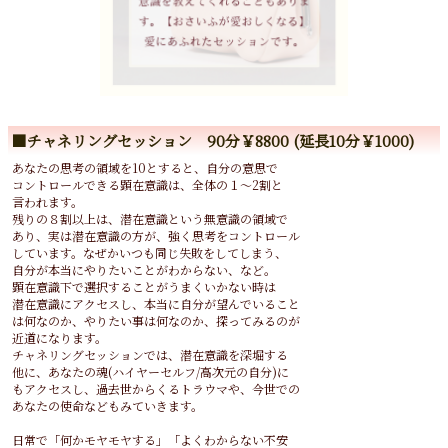
■チャネリングセッション 90分￥8800 (延長10分￥1000)
あなたの思考の領域を10とすると、自分の意思で
コントロールできる顕在意識は、全体の１～2割と
言われます。
残りの８割以上は、潜在意識という無意識の領域で
あり、実は潜在意識の方が、強く思考をコントロール
しています。なぜかいつも同じ失敗をしてしまう、
自分が本当にやりたいことがわからない、など。
顕在意識下で選択することがうまくいかない時は
潜在意識にアクセスし、本当に自分が望んでいること
は何なのか、やりたい事は何なのか、探ってみるのが
近道になります。
チャネリングセッションでは、潜在意識を深堀する
他に、あなたの魂(ハイヤーセルフ/高次元の自分)に
もアクセスし、過去世からくるトラウマや、今世での
あなたの使命などもみていきます。
日常で「何かモヤモヤする」「よくわからない不安