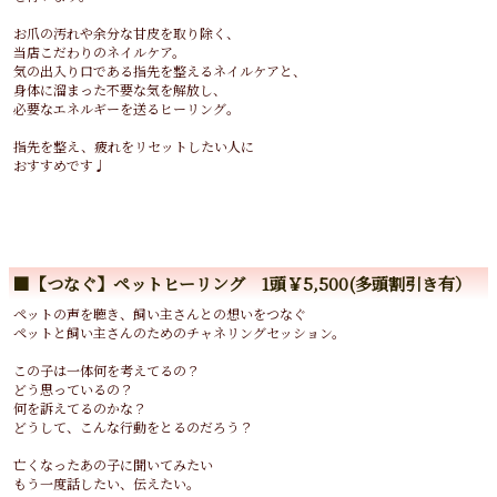
お爪の汚れや余分な甘皮を取り除く、
当店こだわりのネイルケア。
気の出入り口である指先を整えるネイルケアと、
身体に溜まった不要な気を解放し、
必要なエネルギーを送るヒーリング。
指先を整え、疲れをリセットしたい人に
おすすめです♩
■【つなぐ】ペットヒーリング 1頭￥5,500(多頭割引き有）
ペットの声を聴き、飼い主さんとの想いをつなぐ
ペットと飼い主さんのためのチャネリングセッション。
この子は一体何を考えてるの？
どう思っているの？
何を訴えてるのかな？
どうして、こんな行動をとるのだろう？
亡くなったあの子に聞いてみたい
もう一度話したい、伝えたい。