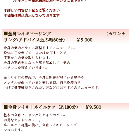
（チャネラー養成講座は別ページをご覧下さい）
＊詳しい内容は下記をご覧ください
＊価格は税込表示となっております
■全身レイキヒーリング （カウンセ
リング/アドバイス込み約60分） ￥5,000
全身の気のバランス調整をするメニューです。
身体に手を当てる、またはかざすことで
宇宙からの気を取り入れます。
全身の不必要になった気を解放して、気の
バランスを整えていきます。
肩こりや目の疲れで、全身に影響が出ている場合や
メンタルが弱っていると感じる時、自己免疫力を
上げて健康維持をされたい方などにおすすめのメニューです。
■全身レイキ＋ネイルケア（約180分） ￥9,500
基本の全身ヒーリングとネイルのケアの
お得なセットメニュー。
ネイルケア施術の後に、全身レイキヒーリング
を行います。