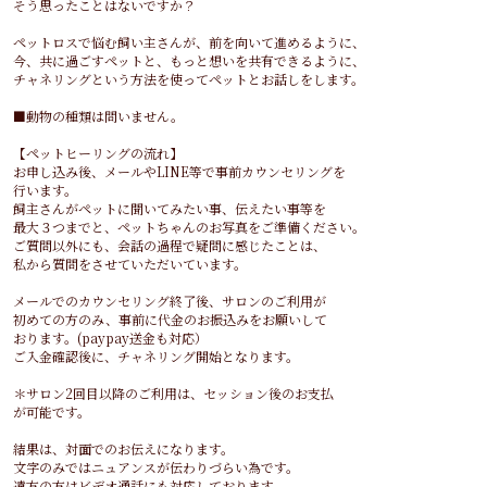
そう思ったことはないですか？
ペットロスで悩む飼い主さんが、前を向いて進めるように、
今、共に過ごすペットと、もっと想いを共有できるように、
チャネリングという方法を使ってペットとお話しをします。
■動物の種類は問いません。
【ペットヒーリングの流れ】
お申し込み後、メールやLINE等で事前カウンセリングを
行います。
飼主さんがペットに聞いてみたい事、伝えたい事等を
最大３つまでと、ペットちゃんのお写真をご準備ください。
ご質問以外にも、会話の過程で疑問に感じたことは、
私から質問をさせていただいています。
メールでのカウンセリング終了後、サロンのご利用が
初めての方のみ、事前に代金のお振込みをお願いして
おります。(paypay送金も対応）
ご入金確認後に、チャネリング開始となります。
＊サロン2回目以降のご利用は、セッション後のお支払
が可能です。
結果は、対面でのお伝えになります。
文字のみではニュアンスが伝わりづらい為です。
遠方の方はビデオ通話にも対応しております。